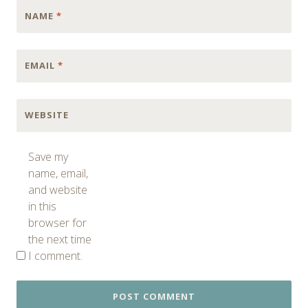
NAME
*
EMAIL
*
WEBSITE
Save my
name, email,
and website
in this
browser for
the next time
I comment.