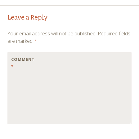
Post
←
→
Leave a Reply
navigation
Your email address will not be published.
Required fields
are marked
*
COMMENT
*