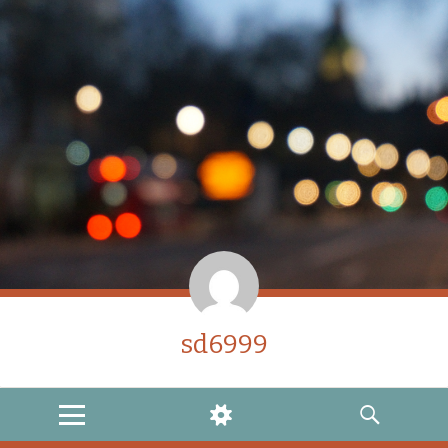
sd6999
MENU
WIDGETS
SEARCH