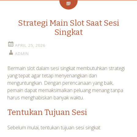
Strategi Main Slot Saat Sesi
Singkat
APRIL 25, 2026
ADMIN
Bermain slot dalam sesi singkat membutuhkan strategi
yang tepat agar tetap menyenangkan dan
menguntungkan. Dengan perencanaan yang baik,
pemain dapat memaksimalkan peluang menang tanpa
harus menghabiskan banyak waktu.
Tentukan Tujuan Sesi
Sebelum mulai, tentukan tujuan sesi singkat: